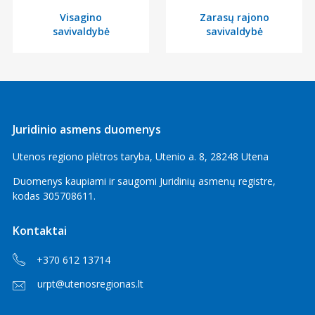
Visagino
Zarasų rajono
savivaldybė
savivaldybė
Juridinio asmens duomenys
Utenos regiono plėtros taryba, Utenio a. 8, 28248 Utena
Duomenys kaupiami ir saugomi Juridinių asmenų registre,
kodas
305708611
.
Kontaktai
+370 612 13714
urpt@utenosregionas.lt