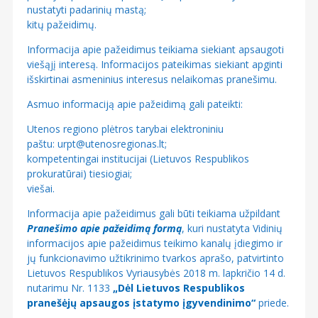
nustatyti padarinių mastą;
kitų pažeidimų.
Informacija apie pažeidimus teikiama siekiant apsaugoti
viešąjį interesą. Informacijos pateikimas siekiant apginti
išskirtinai asmeninius interesus nelaikomas pranešimu.
Asmuo informaciją apie pažeidimą gali pateikti:
Utenos regiono plėtros tarybai elektroniniu
paštu: urpt@utenosregionas.lt;
kompetentingai institucijai (Lietuvos Respublikos
prokuratūrai) tiesiogiai;
viešai.
Informacija apie pažeidimus gali būti teikiama užpildant
Pranešimo apie pažeidimą formą
, kuri nustatyta Vidinių
informacijos apie pažeidimus teikimo kanalų įdiegimo ir
jų funkcionavimo užtikrinimo tvarkos aprašo, patvirtinto
Lietuvos Respublikos Vyriausybės 2018 m. lapkričio 14 d.
nutarimu Nr. 1133
„Dėl Lietuvos Respublikos
pranešėjų apsaugos įstatymo įgyvendinimo“
priede.