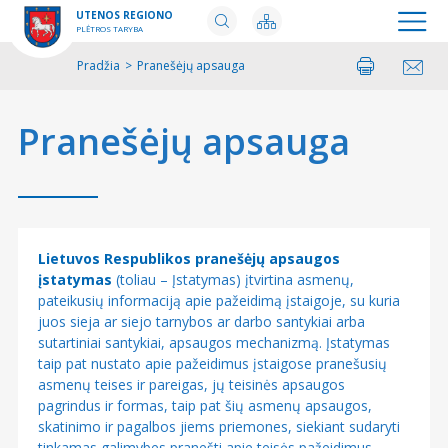
UTENOS REGIONO
PLĖTROS TARYBA
Pradžia
>
Pranešėjų apsauga
Spausdinti
Pasidalinti
Pranešėjų apsauga
Lietuvos Respublikos pranešėjų apsaugos
įstatymas
(toliau – Įstatymas) įtvirtina asmenų,
pateikusių informaciją apie pažeidimą įstaigoje, su kuria
juos sieja ar siejo tarnybos ar darbo santykiai arba
sutartiniai santykiai, apsaugos mechanizmą. Įstatymas
taip pat nustato apie pažeidimus įstaigose pranešusių
asmenų teises ir pareigas, jų teisinės apsaugos
pagrindus ir formas, taip pat šių asmenų apsaugos,
skatinimo ir pagalbos jiems priemones, siekiant sudaryti
tinkamas galimybes pranešti apie teisės pažeidimus,