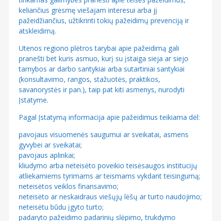
keliančius grėsmę viešajam interesui arba jį
pažeidžiančius, užtikrinti tokių pažeidimų prevenciją ir
atskleidimą.
Utenos regiono plėtros tarybai apie pažeidimą gali
pranešti bet kuris asmuo, kurį su įstaiga sieja ar siejo
tarnybos ar darbo santykiai arba sutartiniai santykiai
(konsultavimo, rangos, stažuotės, praktikos,
savanorystės ir pan.), taip pat kiti asmenys, nurodyti
Įstatyme.
Pagal Įstatymą informacija apie pažeidimus teikiama dėl:
pavojaus visuomenės saugumui ar sveikatai, asmens
gyvybei ar sveikatai;
pavojaus aplinkai;
kliudymo arba neteisėto poveikio teisėsaugos institucijų
atliekamiems tyrimams ar teismams vykdant teisingumą;
neteisėtos veiklos finansavimo;
neteisėto ar neskaidraus viešųjų lėšų ar turto naudojimo;
neteisėtu būdu įgyto turto;
padaryto pažeidimo padarinių slėpimo, trukdymo